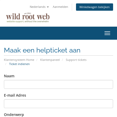
Nederlands
Aanmelden
Winkelwagen bekijken
Navig
in-/u
Maak een helpticket aan
Klantensysteem Home
Klantenpaneel
Support tickets
Ticket indienen
Naam
E-mail Adres
Onderwerp