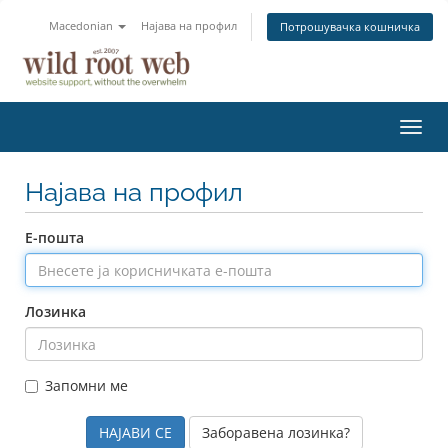
Macedonian
Најава на профил
Потрошувачка кошничка
Вклу
ја
нави
Најава на профил
Е-пошта
Лозинка
Запомни ме
Заборавена лозинка?