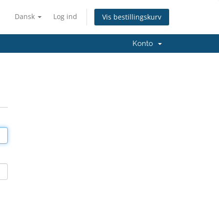
Dansk
Log ind
Vis bestillingskurv
Konto