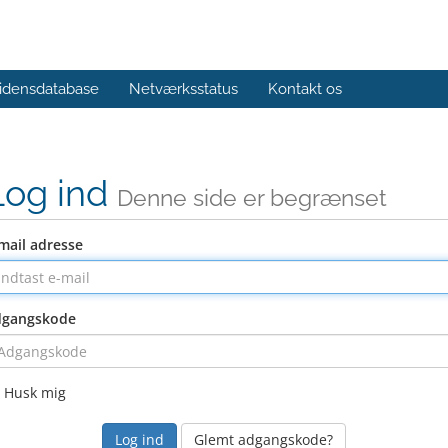
idensdatabase
Netværksstatus
Kontakt os
Log ind
Denne side er begrænset
mail adresse
dgangskode
Husk mig
Glemt adgangskode?