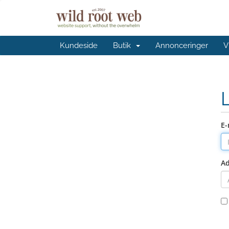
Kundeside
Butik
Annonceringer
V
E-
A