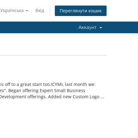
Українська
Вхід
Переглянути кошик
Аккаунт
off to a great start too.ICYMI, last month we:
". Began offering Expert Small Business
Development offerings. Added new Custom Logo ...