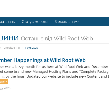
за знань
Статус мережі
Зв'язок з нами
вини
Останнє від Wild Root Web
Сповіщення
Груд 2020
mber Happenings at Wild Root Web
r was a bizzy month for us here at Wild Root Web and December is 
d some brand new Managed Hosting Plans and "Complete Packages
ing by the hour. Updated our website to include new Content and 
алі »
уд 2020