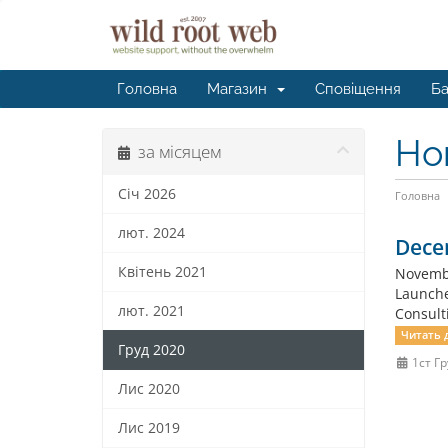
Головна
Магазин
Сповіщення
Ба
Но
за місяцем
Січ 2026
Головна
лют. 2024
Dece
Квітень 2021
Novembe
Launche
лют. 2021
Consult
Читать д
Груд 2020
1ст Гр
Лис 2020
Лис 2019