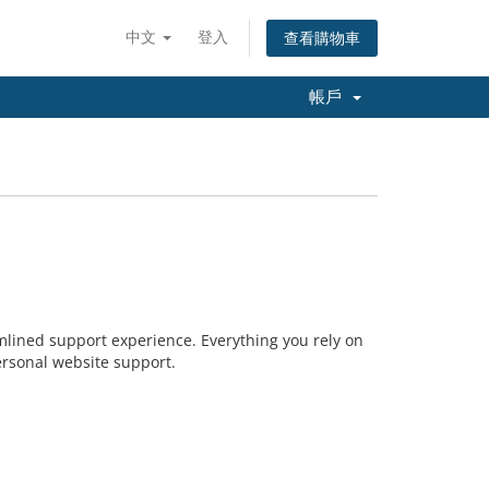
中文
登入
查看購物車
帳戶
lined support experience. Everything you rely on
personal website support.