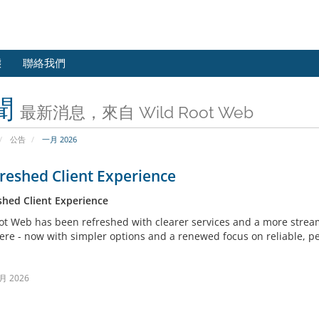
態
聯絡我們
聞
最新消息，來自 Wild Root Web
公告
一月 2026
reshed Client Experience
shed Client Experience
ot Web has been refreshed with clearer services and a more stream
 here - now with simpler options and a renewed focus on reliable, 
月 2026